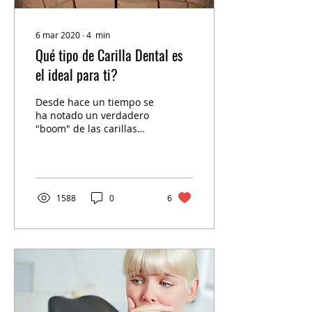
6 mar 2020
∙
4
min
Qué tipo de Carilla Dental es
el ideal para ti?
Desde hace un tiempo se
ha notado un verdadero
"boom" de las carillas
dentales, sobretodo en el
sector anterior, junto a
ello se ha...
1588
0
6