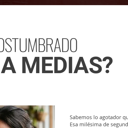
COSTUMBRADO
 A MEDIAS?
Sabemos lo agotador que
Esa milésima de segund