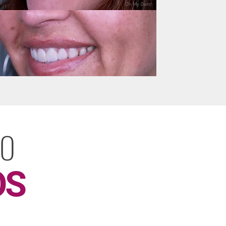
LO
OS