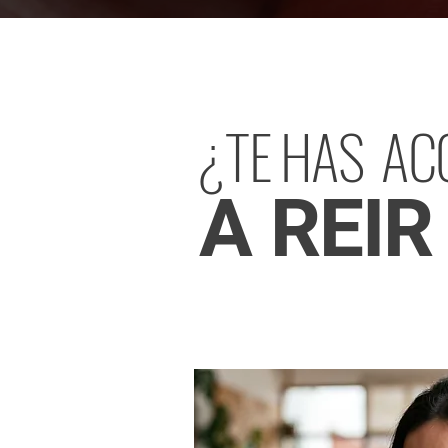
¿TE HAS A
A REIR